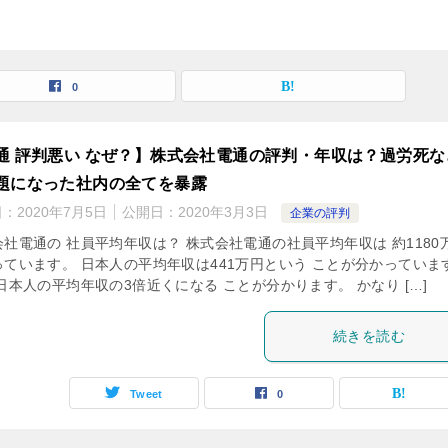
0
通 評判悪い なぜ？】株式会社電通の評判・年収は？過労死な
題になった社内の全てを暴露
日：
2020年7月5日
公開日：
2020年3月3日
企業の評判
会社電通の 社員平均年収は？ 株式会社電通の社員平均年収は 約1180
っています。 日本人の平均年収は441万円という ことが分かっていま
日本人の平均年収の3倍近くになる ことが分かります。 かなり […]
続きを読む
Tweet
0