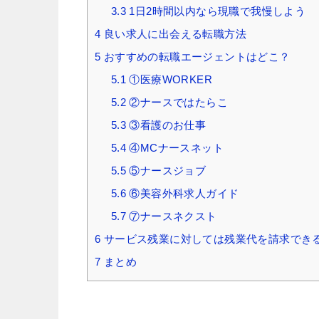
3.3
1日2時間以内なら現職で我慢しよう
4
良い求人に出会える転職方法
5
おすすめの転職エージェントはどこ？
5.1
①医療WORKER
5.2
②ナースではたらこ
5.3
③看護のお仕事
5.4
④MCナースネット
5.5
⑤ナースジョブ
5.6
⑥美容外科求人ガイド
5.7
⑦ナースネクスト
6
サービス残業に対しては残業代を請求でき
7
まとめ